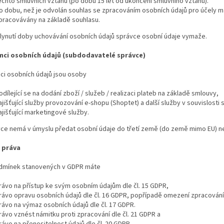
ěchto smluvních vztahů (po dobu 15 let od ukončení smluvního vztahu).
o dobu, než je odvolán souhlas se zpracováním osobních údajů pro účely mar
pracovávány na základě souhlasu.
plynutí doby uchovávání osobních údajů správce osobní údaje vymaže.
mci osobních údajů (subdodavatelé správce)
mci osobních údajů jsou osoby
odílející se na dodání zboží / služeb / realizaci plateb na základě smlouvy,
ajišťující služby provozování e-shopu (Shoptet) a další služby v souvislost
ajišťující marketingové služby.
vce nemá v úmyslu předat osobní údaje do třetí země (do země mimo EU) 
 práva
odmínek stanovených v GDPR máte
rávo na přístup ke svým osobním údajům dle čl. 15 GDPR,
rávo opravu osobních údajů dle čl. 16 GDPR, popřípadě omezení zpracování 
rávo na výmaz osobních údajů dle čl. 17 GDPR.
rávo vznést námitku proti zpracování dle čl. 21 GDPR a
rávo na přenositelnost údajů dle čl. 20 GDPR.