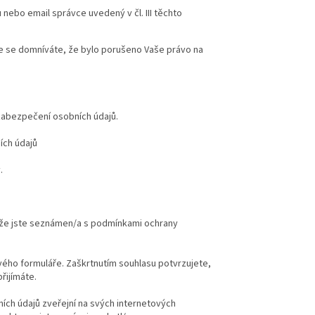
ebo email správce uvedený v čl. III těchto
že se domníváte, že bylo porušeno Vaše právo na
 zabezpečení osobních údajů.
ích údajů
.
 že jste seznámen/a s podmínkami ochrany
vého formuláře. Zaškrtnutím souhlasu potvrzujete,
řijímáte.
ích údajů zveřejní na svých internetových