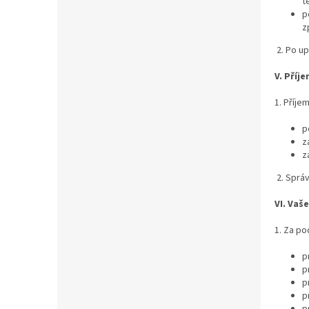
t
p
z
2. Po u
V.
Příje
1. Příje
p
z
z
2. Sprá
VI.
Vaše
1. Za p
p
p
p
p
p