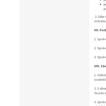
p
p
2. Dále
ochranu
VII.
Pod
1. Správ
2. Správ
3. Správ
VIII.
Záv
1. Odes
osobních
2. S těm
že jste 
3. Správ