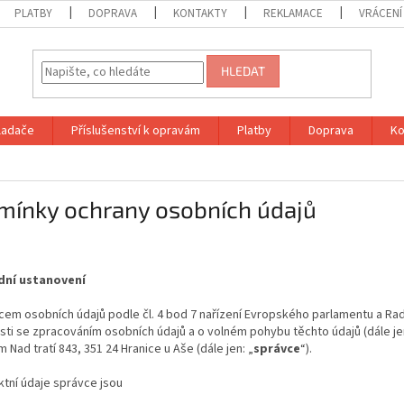
PLATBY
DOPRAVA
KONTAKTY
REKLAMACE
VRÁCENÍ
HLEDAT
vladače
Příslušenství k opravám
Platby
Doprava
Ko
mínky ochrany osobních údajů
dní ustanovení
cem osobních údajů podle čl. 4 bod 7 nařízení Evropského parlamentu a Ra
sti se zpracováním osobních údajů a o volném pohybu těchto údajů (dále jen
m Nad tratí 843, 351 24 Hranice u Aše (dále jen: „
správce
“).
ktní údaje správce jsou