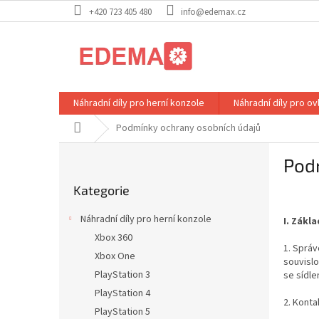
Přejít
+420 723 405 480
info@edemax.cz
na
obsah
Náhradní díly pro herní konzole
Náhradní díly pro o
Domů
Podmínky ochrany osobních údajů
P
Pod
o
Přeskočit
s
Kategorie
kategorie
t
r
Náhradní díly pro herní konzole
I.
Zákla
a
Xbox 360
n
1. Správ
Xbox One
n
souvislo
í
PlayStation 3
se sídle
p
PlayStation 4
2. Konta
a
PlayStation 5