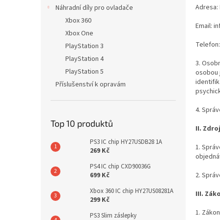
n
Adresa: 
Náhradní díly pro ovladače
e
Xbox 360
l
Email: 
Xbox One
Telefon:
PlayStation 3
PlayStation 4
3. Osobn
PlayStation 5
osobou j
identifi
Příslušenství k opravám
psychick
4. Sprá
Top 10 produktů
II.
Zdro
PS3 IC chip HY27USDB28 1A
1. Správ
269 Kč
objedná
PS4 IC chip CXD90036G
2. Správ
699 Kč
Xbox 360 IC chip HY27US08281A
III.
Záko
299 Kč
1. Záko
PS3 Slim záslepky