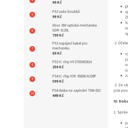
99 Kč
p
o
PS3 sada šroubků
99 Kč
č
V
Xbox 360 optická mechanika
n
GDR-3120L
s
799 Kč
2. Účel
PS3 napájecí kabel pro
mechaniku
69 Kč
v
j
PS3 IC chip HY270S08281A
o
259 Kč
u
z
PS4 IC chip IOR 3585B N328P
599 Kč
3. Ze s
jste pos
PS4 deska na zapínání TSW-002
449 Kč
IV.
Doba
1. Sprá
p