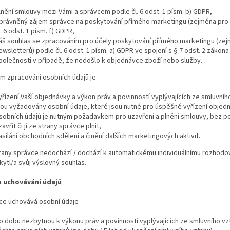
lnění smlouvy mezi Vámi a správcem podle čl. 6 odst. 1 písm. b) GDPR,
právněný zájem správce na poskytování přímého marketingu (zejména pro z
l. 6 odst. 1 písm. f) GDPR,
áš souhlas se zpracováním pro účely poskytování přímého marketingu (zejm
ewsletterů) podle čl. 6 odst. 1 písm. a) GDPR ve spojení s § 7 odst. 2 zákon
polečnosti v případě, že nedošlo k objednávce zboží nebo služby.
em zpracování osobních údajů je
yřízení Vaší objednávky a výkon práv a povinností vyplývajících ze smluvní
sou vyžadovány osobní údaje, které jsou nutné pro úspěšné vyřízení objedn
sobních údajů je nutným požadavkem pro uzavření a plnění smlouvy, bez p
zavřít či jí ze strany správce plnit,
asílání obchodních sdělení a činění dalších marketingových aktivit.
trany správce nedochází / dochází k automatickému individuálnímu rozhodo
kytl/a svůj výslovný souhlas.
 uchovávání údajů
vce uchovává osobní údaje
o dobu nezbytnou k výkonu práv a povinností vyplývajících ze smluvního vz