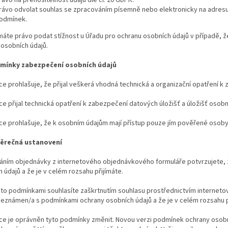
rávo odvolat souhlas se zpracováním písemně nebo elektronicky na adresu n
odmínek.
 máte právo podat stížnost u Úřadu pro ochranu osobních údajů v případě, 
 osobních údajů.
mínky zabezpečení osobních údajů
ce prohlašuje, že přijal veškerá vhodná technická a organizační opatření k
ce přijal technická opatření k zabezpečení datových úložišť a úložišť osobn
ce prohlašuje, že k osobním údajům mají přístup pouze jím pověřené osoby
ěrečná ustanovení
láním objednávky z internetového objednávkového formuláře potvrzujete,
 údajů a že je v celém rozsahu přijímáte.
ito podmínkami souhlasíte zaškrtnutím souhlasu prostřednictvím interneto
seznámen/a s podmínkami ochrany osobních údajů a že je v celém rozsahu p
ce je oprávněn tyto podmínky změnit. Novou verzi podmínek ochrany osobn