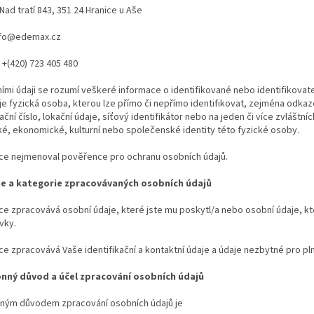
Nad tratí 843, 351 24 Hranice u Aše
info@edemax.cz
 +(420) 723 405 480
ími údaji se rozumí veškeré informace o identifikované nebo identifikovat
e fyzická osoba, kterou lze přímo či nepřímo identifikovat, zejména odkaze
kační číslo, lokační údaje, síťový identifikátor nebo na jeden či více zvláštn
é, ekonomické, kulturní nebo společenské identity této fyzické osoby.
vce nejmenoval pověřence pro ochranu osobních údajů.
je a kategorie zpracovávaných osobních údajů
ce zpracovává osobní údaje, které jste mu poskytl/a nebo osobní údaje, kte
vky.
ce zpracovává Vaše identifikační a kontaktní údaje a údaje nezbytné pro pl
nný důvod a účel zpracování osobních údajů
nným důvodem zpracování osobních údajů je