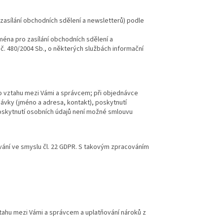
asílání obchodních sdělení a newsletterů) podle
éna pro zasílání obchodních sdělení a
a č. 480/2004 Sb., o některých službách informační
ho vztahu mezi Vámi a správcem; při objednávce
ávky (jméno a adresa, kontakt), poskytnutí
oskytnutí osobních údajů není možné smlouvu
vání ve smyslu čl. 22 GDPR. S takovým zpracováním
tahu mezi Vámi a správcem a uplatňování nároků z