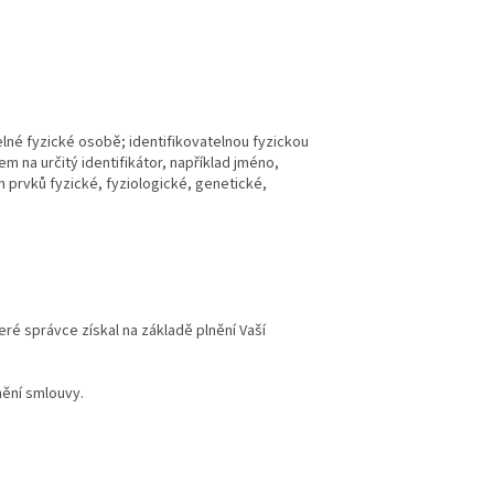
elné fyzické osobě; identifikovatelnou fyzickou
m na určitý identifikátor, například jméno,
ích prvků fyzické, fyziologické, genetické,
ré správce získal na základě plnění Vaší
nění smlouvy.