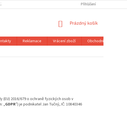
 ZBOŽÍ
OBCHODNÍ PODMÍNKY
PODMÍNKY OCHRANY OSOBNÍCH ÚDA
Přihlášení
NÁKUPNÍ
Prázdný košík
KOŠÍK
ntakty
Reklamace
Vrácení zboží
Obchodní podmínky
dy (EU) 2016/679 o ochraně fyzických osob v
: „
GDPR
”) je podnikatel Jan Tučný, IČ: 10840346