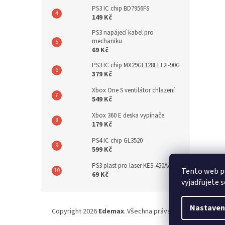
PS3 IC chip BD7956FS
149 Kč
PS3 napájecí kabel pro
mechaniku
69 Kč
PS3 IC chip MX29GL128ELT2I-90G
379 Kč
Xbox One S ventilátor chlazení
549 Kč
Xbox 360 E deska vypínače
179 Kč
PS4 IC chip GL3520
599 Kč
PS3 plast pro laser KES-450AAA
Tento web p
69 Kč
vyjadřujete s
Z
á
Nastaven
Copyright 2026
Edemax
. Všechna práva vyhrazena.
p