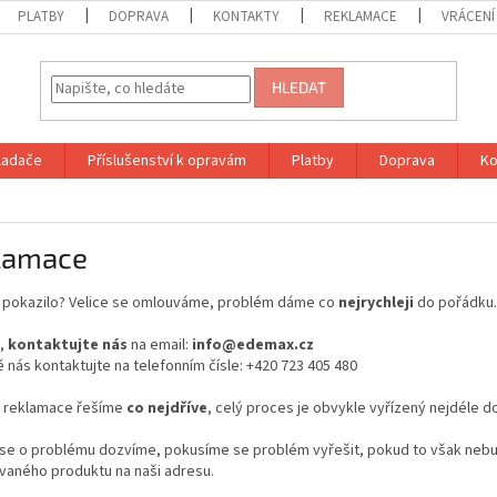
PLATBY
DOPRAVA
KONTAKTY
REKLAMACE
VRÁCENÍ
HLEDAT
vladače
Příslušenství k opravám
Platby
Doprava
Ko
lamace
 pokazilo? Velice se omlouváme, problém dáme co
nejrychleji
do pořádku.
,
kontaktujte
nás
na email:
info@edemax.cz
 nás kontaktujte na telefonním čísle: +420 723 405 480
 reklamace řešíme
co nejdříve
, celý proces je obvykle vyřízený nejdéle d
 se o problému dozvíme, pokusíme se problém vyřešit, pokud to však nebu
vaného produktu na naši adresu.