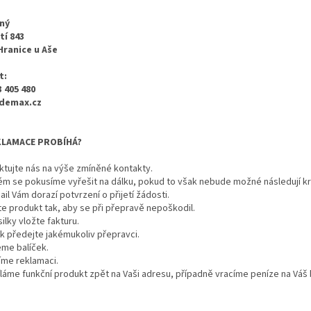
ný
tí 843
 Hranice u Aše
t:
3 405 480
demax.cz
KLAMACE PROBÍHÁ?
ktujte nás na výše zmíněné kontakty.
ém se pokusíme vyřešit na dálku, pokud to však nebude možné následují kr
ail Vám dorazí potvrzení o přijetí žádosti.
te produkt tak, aby se při přepravě nepoškodil.
silky vložte fakturu.
ek předejte jakémukoliv přepravci.
eme balíček.
íme reklamaci.
láme funkční produkt zpět na Vaši adresu, případně vracíme peníze na Váš 