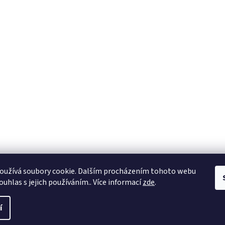
oužívá soubory cookie. Dalším procházením tohoto webu
ouhlas s jejich používáním.. Více informací
zde
.
í