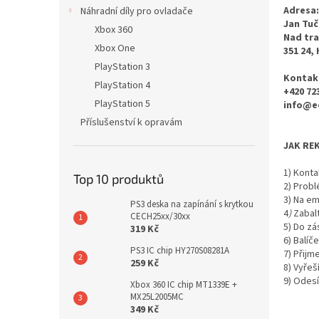
n
Adresa:
Náhradní díly pro ovladače
e
Jan Tuč
Xbox 360
l
Nad tra
Xbox One
351 24,
PlayStation 3
Kontak
PlayStation 4
+420 72
PlayStation 5
info@e
Příslušenství k opravám
JAK RE
1) Konta
Top 10 produktů
2) Probl
3) Na em
PS3 deska na zapínání s krytkou
4
)
Zabal
CECH25xx/30xx
5) Do zá
319 Kč
6) Balíč
PS3 IC chip HY270S08281A
7) Přijm
259 Kč
8) Vyřeš
9) Odesí
Xbox 360 IC chip MT1339E +
MX25L2005MC
349 Kč