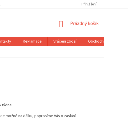
 ZBOŽÍ
OBCHODNÍ PODMÍNKY
PODMÍNKY OCHRANY OSOBNÍCH ÚDA
Přihlášení
NÁKUPNÍ
Prázdný košík
KOŠÍK
ntakty
Reklamace
Vrácení zboží
Obchodní podmínky
o týdne.
de možné na dálku, poprosíme Vás o zaslání