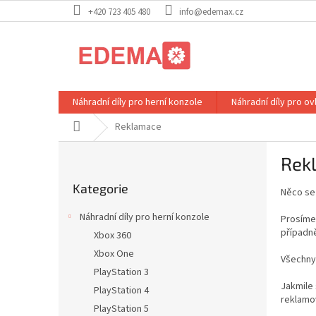
Přejít
+420 723 405 480
info@edemax.cz
na
obsah
Náhradní díly pro herní konzole
Náhradní díly pro o
Domů
Reklamace
P
Rek
o
Přeskočit
s
Kategorie
kategorie
Něco se
t
r
Náhradní díly pro herní konzole
Prosíme
a
případně
Xbox 360
n
Xbox One
n
Všechny
í
PlayStation 3
Jakmile
p
PlayStation 4
reklamo
a
PlayStation 5