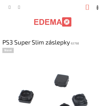
Přejít
NÁKUP
na
obsah
KOŠÍK
PS3 Super Slim záslepky
63768
Nové