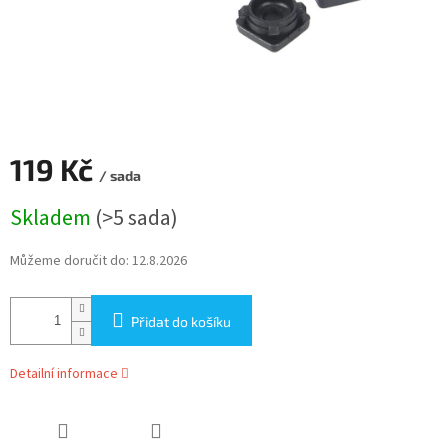
119 Kč
/ sada
Měrná
Skladem
(>5 sada)
cena:
Můžeme doručit do:
12.8.2026
Přidat do košíku
Detailní informace