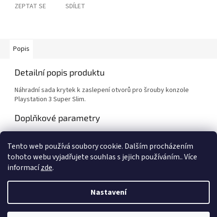
ZEPTAT SE
SDÍLET
Popis
Detailní popis produktu
Náhradní sada krytek k zaslepení otvorů pro šrouby konzole
Playstation 3 Super Slim.
Doplňkové parametry
Kategorie
:
Náhradní díly pro herní konzole
Tento web používá soubory cookie. Dalším procházením
Záruka
:
2 roky
tohoto webu vyjadřujete souhlas s jejich používáním.. Více
informací
zde
.
Z
á
Nastavení
Vytvořil Shoptet
p
a