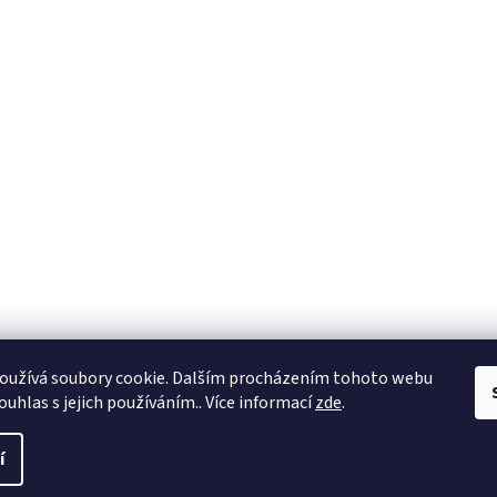
oužívá soubory cookie. Dalším procházením tohoto webu
ouhlas s jejich používáním.. Více informací
zde
.
í