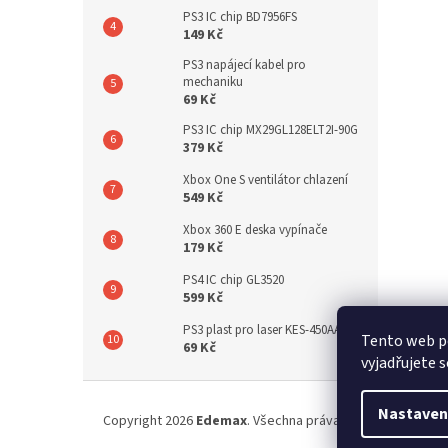
PS3 IC chip BD7956FS
149 Kč
PS3 napájecí kabel pro
mechaniku
69 Kč
PS3 IC chip MX29GL128ELT2I-90G
379 Kč
Xbox One S ventilátor chlazení
549 Kč
Xbox 360 E deska vypínače
179 Kč
PS4 IC chip GL3520
599 Kč
PS3 plast pro laser KES-450AAA
Tento web p
69 Kč
vyjadřujete s
Z
á
Nastaven
Copyright 2026
Edemax
. Všechna práva vyhrazena.
p