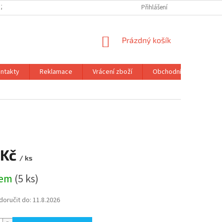
 ZBOŽÍ
OBCHODNÍ PODMÍNKY
PODMÍNKY OCHRANY OSOBNÍCH ÚDA
Přihlášení
NÁKUPNÍ
Prázdný košík
KOŠÍK
ntakty
Reklamace
Vrácení zboží
Obchodní podmínky
 Kč
/ ks
dem
(5 ks)
oručit do:
11.8.2026