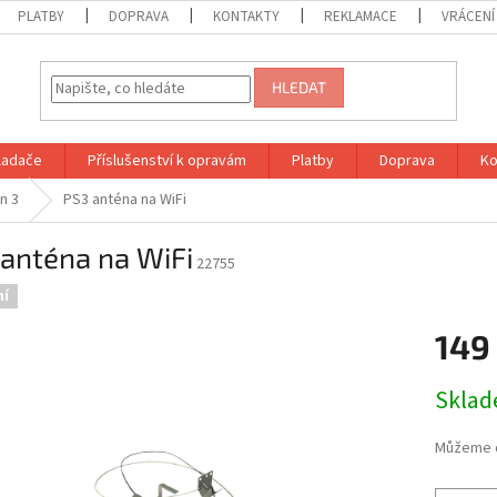
PLATBY
DOPRAVA
KONTAKTY
REKLAMACE
VRÁCENÍ
HLEDAT
vladače
Příslušenství k opravám
Platby
Doprava
Ko
n 3
PS3 anténa na WiFi
anténa na WiFi
22755
ní
149
Měrná
Skla
cena:
Můžeme d