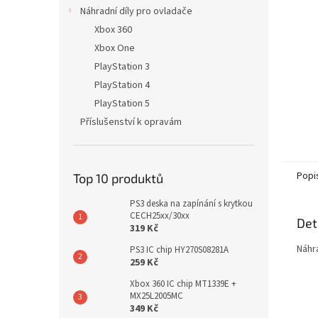
n
Náhradní díly pro ovladače
e
Xbox 360
l
Xbox One
PlayStation 3
PlayStation 4
PlayStation 5
Příslušenství k opravám
Popi
Top 10 produktů
PS3 deska na zapínání s krytkou
CECH25xx/30xx
Det
319 Kč
Náhra
PS3 IC chip HY270S08281A
259 Kč
Xbox 360 IC chip MT1339E +
MX25L2005MC
349 Kč