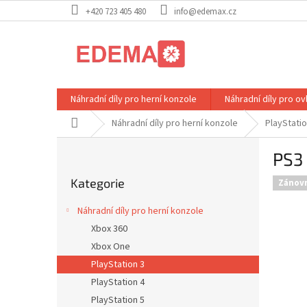
Přejít
+420 723 405 480
info@edemax.cz
na
obsah
Náhradní díly pro herní konzole
Náhradní díly pro o
Domů
Náhradní díly pro herní konzole
PlayStatio
P
PS3 
o
Přeskočit
s
Kategorie
kategorie
Zánov
t
r
Náhradní díly pro herní konzole
a
Xbox 360
n
Xbox One
n
í
PlayStation 3
p
PlayStation 4
a
PlayStation 5