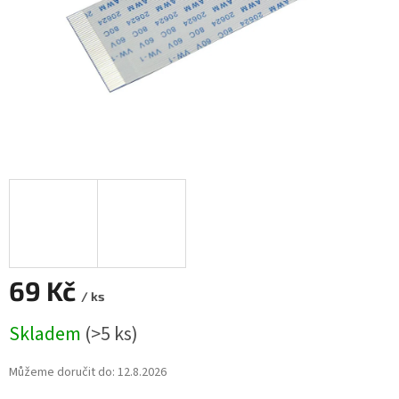
69 Kč
/ ks
Měrná
Skladem
(>5 ks)
cena:
Můžeme doručit do:
12.8.2026