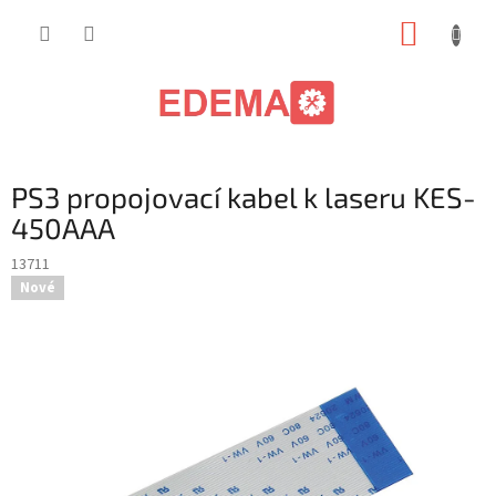
Přejít
NÁKUP
na
obsah
KOŠÍK
PS3 propojovací kabel k laseru KES-
450AAA
13711
Nové