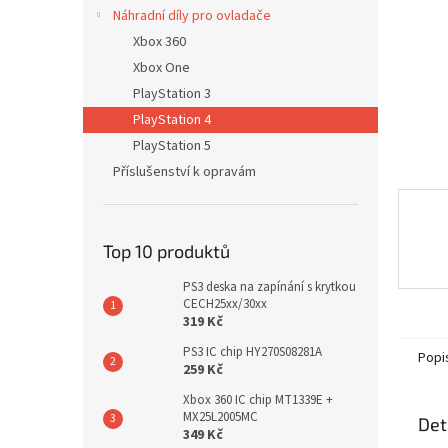
n
Náhradní díly pro ovladače
e
Xbox 360
l
Xbox One
PlayStation 3
PlayStation 4
PlayStation 5
Příslušenství k opravám
Top 10 produktů
PS3 deska na zapínání s krytkou
CECH25xx/30xx
319 Kč
PS3 IC chip HY270S08281A
Popi
259 Kč
Xbox 360 IC chip MT1339E +
MX25L2005MC
Det
349 Kč