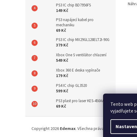
Náhra
PS3 IC chip BD7956FS
149 Kč
PS3 napájecí kabel pro
mechaniku
69 Kč
PS3 IC chip MX29GL128ELT2I-90G
379 Kč
Xbox One S ventilátor chlazení
549 Kč
Xbox 360 E deska vypínače
179 Kč
PS4 IC chip GL3520
599 Kč
PS3 plast pro laser KES-450AAA
Tento web p
69 Kč
vyjadřujete s
Z
á
Nastaven
Copyright 2026
Edemax
. Všechna práva vyhrazena.
p