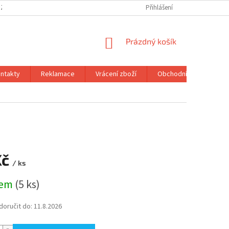
 ZBOŽÍ
OBCHODNÍ PODMÍNKY
PODMÍNKY OCHRANY OSOBNÍCH ÚDA
Přihlášení
NÁKUPNÍ
Prázdný košík
KOŠÍK
ntakty
Reklamace
Vrácení zboží
Obchodní podmínky
Kč
/ ks
dem
(5 ks)
oručit do:
11.8.2026