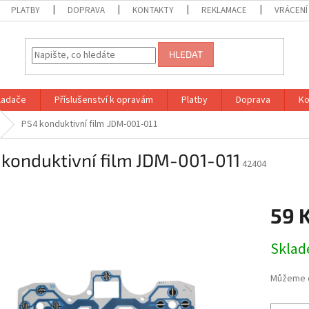
PLATBY
DOPRAVA
KONTAKTY
REKLAMACE
VRÁCENÍ
HLEDAT
vladače
Příslušenství k opravám
Platby
Doprava
Ko
PS4 konduktivní film JDM-001-011
konduktivní film JDM-001-011
42404
59 
Měrná
Skla
cena:
Můžeme d