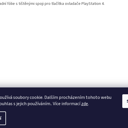
dní fólie s tištěnými spoji pro tlačítka ovladače PlayStation 4.
oužívá soubory cookie. Dalším procházením tohoto webu
ouhlas s jejich používáním.. Více informací
zde
.
í