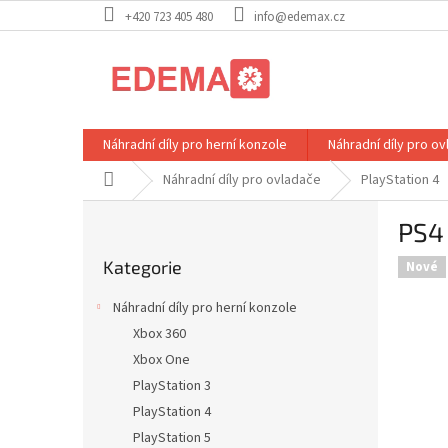
Přejít
+420 723 405 480
info@edemax.cz
na
obsah
Náhradní díly pro herní konzole
Náhradní díly pro o
Domů
Náhradní díly pro ovladače
PlayStation 4
P
PS4 
o
Přeskočit
s
Kategorie
kategorie
Nové
t
r
Náhradní díly pro herní konzole
a
Xbox 360
n
Xbox One
n
í
PlayStation 3
p
PlayStation 4
a
PlayStation 5