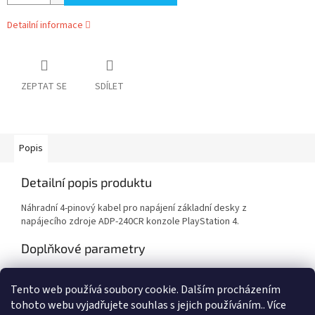
Detailní informace
ZEPTAT SE
SDÍLET
Popis
Detailní popis produktu
Náhradní 4-pinový kabel pro napájení základní desky z
napájecího zdroje ADP-240CR konzole PlayStation 4.
Doplňkové parametry
Kategorie
:
PlayStation 4
Tento web používá soubory cookie. Dalším procházením
Záruka
:
2 roky
tohoto webu vyjadřujete souhlas s jejich používáním.. Více