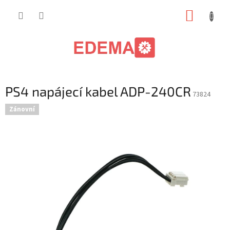
Přejít
NÁKUP
na
obsah
KOŠÍK
PS4 napájecí kabel ADP-240CR
73824
Zánovní