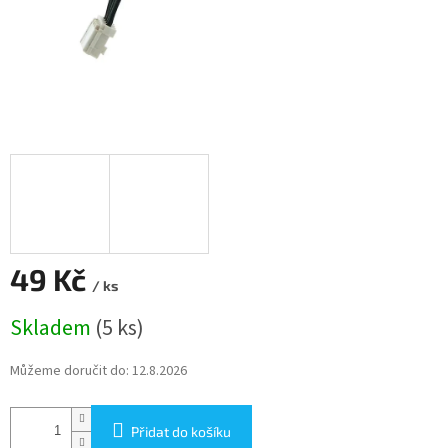
49 Kč
/ ks
Měrná
Skladem
(5 ks)
cena:
Můžeme doručit do:
12.8.2026
Přidat do košíku