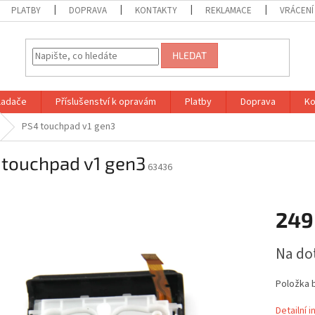
PLATBY
DOPRAVA
KONTAKTY
REKLAMACE
VRÁCENÍ
HLEDAT
vladače
Příslušenství k opravám
Platby
Doprava
Ko
PS4 touchpad v1 gen3
 touchpad v1 gen3
63436
249
Měrná
Na do
cena:
Položka 
Detailní 