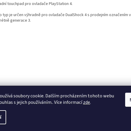
adní touchpad pro ovladače PlayStation 4.
o typ je určen výhradně pro ovladače DualShock 4 s prodejním označením v
rétně generace 3.
oužívá soubory cookie. Dalším procházením tohoto webu
ouhlas s jejich používáním.. Více informací
zde
.
í