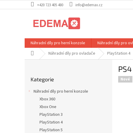
Přejít
+420 723 405 480
info@edemax.cz
na
obsah
Náhradní díly pro herní konzole
Náhradní díly pro o
Domů
Náhradní díly pro ovladače
PlayStation 4
P
PS4
o
Přeskočit
s
Kategorie
kategorie
Nové
t
r
Náhradní díly pro herní konzole
a
Xbox 360
n
Xbox One
n
í
PlayStation 3
p
PlayStation 4
a
PlayStation 5