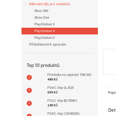
n
Náhradní díly pro ovladače
e
Xbox 360
l
Xbox One
PlayStation 3
PlayStation 4
PlayStation 5
Příslušenství k opravám
Top 10 produktů
PS4 deska na zapínání TSW-002
449 Kč
PS4 IC chip GL3520
599 Kč
Popi
PS3 IC chip BD7956FS
149 Kč
Det
PS4 IC chip CXD90025G