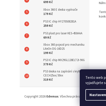
699 Kč
Náhr
Xbox 360 E deska vypínače
Tent
179 Kč
konk
PS3 IC chip HY270S08281A
259 Kč
PS3 plast pro laser KES-450AAA
69 Kč
Xbox 360 pojezd pro mechaniku
LiteOn DG-16D2S
199 Kč
PS3 IC chip MX29GL128ELT2I-90G
379 Kč
PS3 deska na zapínání s krytkou
CECH25xx/30xx
Tento web p
319 Kč
vyjadřujete s
Z
á
Nastaven
Copyright 2026
Edemax
. Všechna práva vyhrazena.
p
a