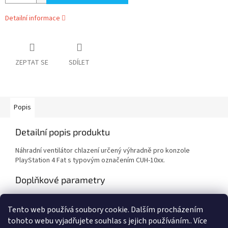
Detailní informace
ZEPTAT SE
SDÍLET
Popis
Detailní popis produktu
Náhradní ventilátor chlazení určený výhradně pro konzole
PlayStation 4 Fat s typovým označením CUH-10xx.
Doplňkové parametry
Kategorie
:
PlayStation 4
Tento web používá soubory cookie. Dalším procházením
Záruka
:
2 roky
tohoto webu vyjadřujete souhlas s jejich používáním.. Více