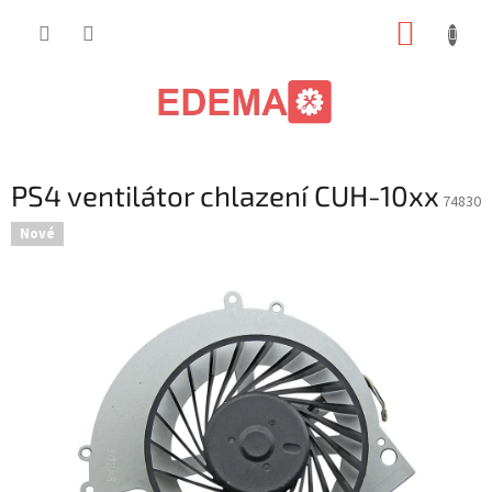
Přejít
NÁKUP
na
obsah
KOŠÍK
PS4 ventilátor chlazení CUH-10xx
74830
Nové