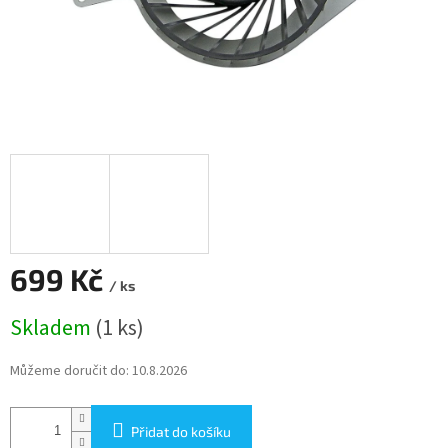
699 Kč
/ ks
Měrná
Skladem
(1 ks)
cena:
Můžeme doručit do:
10.8.2026
Přidat do košíku