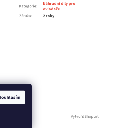
Náhradní díly pro
Kategorie
:
ovladače
Záruka
:
2 roky
Souhlasím
Vytvořil Shoptet