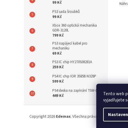
99 Kč
Náhr
PS3 sada šroubků
99 Kč
Xbox 360 optická mechanika
GDR-3120L
799 Kč
PS3 napájecí kabel pro
mechaniku
69 Kč
PS3 IC chip HY270S08281A
259 Kč
PS4 IC chip IOR 3585B N328P
599 Kč
PS4 deska na zapínání TSW-002
Tento web p
449 Kč
vyjadřujete s
Z
á
Nastaven
Copyright 2026
Edemax
. Všechna práva vyhrazena.
p
a