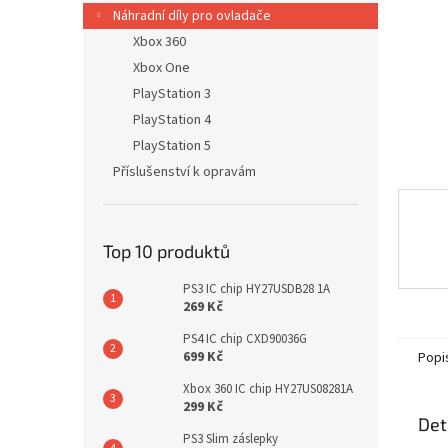
n
Náhradní díly pro ovladače
e
Xbox 360
l
Xbox One
PlayStation 3
PlayStation 4
PlayStation 5
Příslušenství k opravám
Top 10 produktů
PS3 IC chip HY27USDB28 1A
269 Kč
PS4 IC chip CXD90036G
699 Kč
Popi
Xbox 360 IC chip HY27US08281A
299 Kč
Det
PS3 Slim záslepky