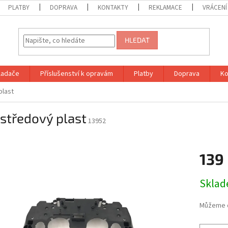
PLATBY
DOPRAVA
KONTAKTY
REKLAMACE
VRÁCENÍ
HLEDAT
vladače
Příslušenství k opravám
Platby
Doprava
Ko
plast
středový plast
13952
139
Měrná
Skla
cena:
Můžeme d