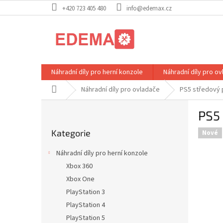
Přejít
+420 723 405 480
info@edemax.cz
na
obsah
Náhradní díly pro herní konzole
Náhradní díly pro o
Domů
Náhradní díly pro ovladače
PS5 středový 
P
PS5 
o
Přeskočit
s
Kategorie
kategorie
Nové
t
r
Náhradní díly pro herní konzole
a
Xbox 360
n
Xbox One
n
í
PlayStation 3
p
PlayStation 4
a
PlayStation 5