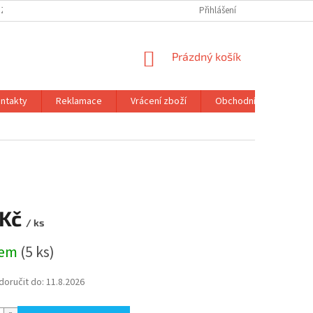
 ZBOŽÍ
OBCHODNÍ PODMÍNKY
PODMÍNKY OCHRANY OSOBNÍCH ÚDA
Přihlášení
NÁKUPNÍ
Prázdný košík
KOŠÍK
ntakty
Reklamace
Vrácení zboží
Obchodní podmínky
 Kč
/ ks
dem
(5 ks)
oručit do:
11.8.2026