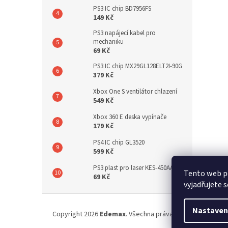
PS3 IC chip BD7956FS
149 Kč
PS3 napájecí kabel pro
mechaniku
69 Kč
PS3 IC chip MX29GL128ELT2I-90G
379 Kč
Xbox One S ventilátor chlazení
549 Kč
Xbox 360 E deska vypínače
179 Kč
PS4 IC chip GL3520
599 Kč
PS3 plast pro laser KES-450AAA
Tento web p
69 Kč
vyjadřujete s
Z
á
Nastaven
Copyright 2026
Edemax
. Všechna práva vyhrazena.
p