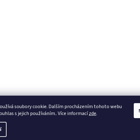
oužívá soubory cookie. Dalším procházením tohoto webu
ouhlas s jejich používáním.. Více informací
zde
.
í