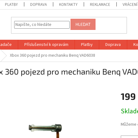
PLATBY
DOPRAVA
KONTAKTY
REKLAMACE
VRÁCENÍ
HLEDAT
vladače
Příslušenství k opravám
Platby
Doprava
Ko
Xbox 360 pojezd pro mechaniku Benq VAD6038
x 360 pojezd pro mechaniku Benq VA
199
Měrná
Skla
cena:
Můžeme d