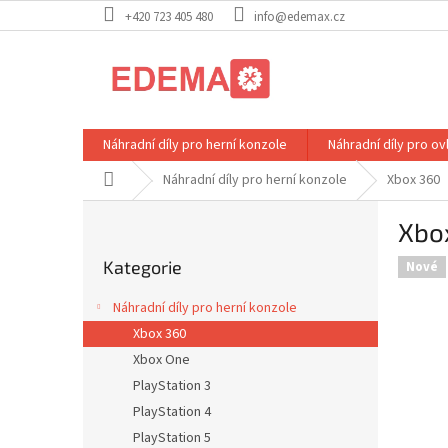
Přejít
+420 723 405 480
info@edemax.cz
na
obsah
Náhradní díly pro herní konzole
Náhradní díly pro o
Domů
Náhradní díly pro herní konzole
Xbox 360
P
Xbo
o
Přeskočit
s
Kategorie
kategorie
Nové
t
r
Náhradní díly pro herní konzole
a
Xbox 360
n
Xbox One
n
í
PlayStation 3
p
PlayStation 4
a
PlayStation 5