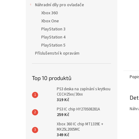
n
Náhradní díly pro ovladače
e
Xbox 360
l
Xbox One
PlayStation 3
PlayStation 4
PlayStation 5
Příslušenství k opravám
Popi
Top 10 produktů
PS3 deska na zapínání s krytkou
CECH25xx/30xx
Det
319 Kč
Náhr
PS3 IC chip HY270S08281A
259 Kč
Xbox 360 IC chip MT1339E +
MX25L2005MC
349 Kč