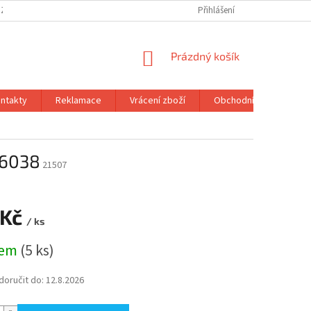
 ZBOŽÍ
OBCHODNÍ PODMÍNKY
PODMÍNKY OCHRANY OSOBNÍCH ÚDA
Přihlášení
NÁKUPNÍ
Prázdný košík
KOŠÍK
ntakty
Reklamace
Vrácení zboží
Obchodní podmínky
D6038
21507
 Kč
/ ks
dem
(5 ks)
oručit do:
12.8.2026