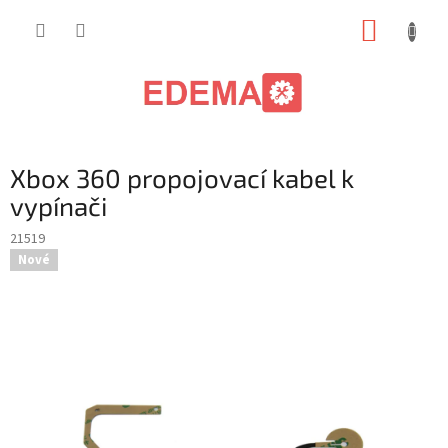
Přejít
NÁKUP
na
obsah
KOŠÍK
Xbox 360 propojovací kabel k
vypínači
21519
Nové