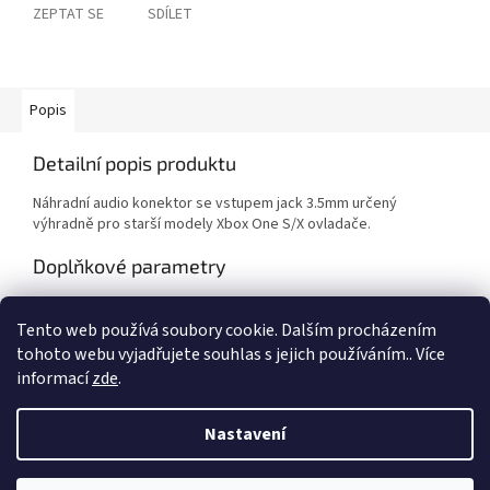
ZEPTAT SE
SDÍLET
Popis
Detailní popis produktu
Náhradní audio konektor se vstupem jack 3.5mm určený
výhradně pro starší modely Xbox One S/X ovladače.
Doplňkové parametry
Kategorie
:
Xbox One
Tento web používá soubory cookie. Dalším procházením
Záruka
:
2 roky
tohoto webu vyjadřujete souhlas s jejich používáním.. Více
informací
zde
.
Z
á
Nastavení
Vytvořil Shoptet
p
a