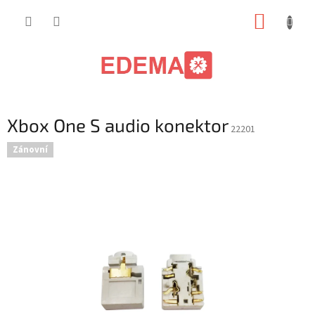
Přejít
NÁKUP
na
obsah
KOŠÍK
Xbox One S audio konektor
22201
Zánovní