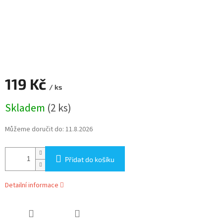
119 Kč
/ ks
Měrná
Skladem
(2 ks)
cena:
Můžeme doručit do:
11.8.2026
Přidat do košíku
Detailní informace